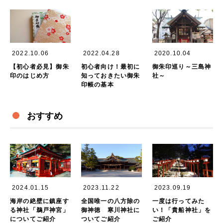
2022.10.06
2022.04.28
2020.10.04
【初心者必見】御朱
初心者向け！最初に
御朱印巡り～三島神
印のはじめ方
知っておきたい御朱
社～
印帳の基本
おすすめ
2024.01.15
2023.11.22
2023.09.19
海岸の絶壁に鎮座す
全国唯一の八方除の
一度は行ってみた
る神社「鵜戸神宮」
御神徳 寒川神社に
い！「貴船神社」を
についてご紹介
ついてご紹介
ご紹介