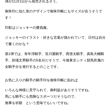
弾が11月1日から発売されるそう。
御朱印に似た形のデザインで御朱印帳にもサイズが合うそうで
す！
印影はジョッキーの勝負服。
ジョッキーのイラスト・好きな言葉が描かれていて、日付は自分
で書くのかな？
第1弾では、有年淳騎手、笹川翼騎手、西啓太騎手、真島大輔騎
手、的場文男騎手の5名分だそうで、今後東京シティ競馬所属の
全騎手分を発行するとのことです。
お気に入りの騎手の騎手印を御朱印帳に貼れば
いろんな神様に見守られて、御利益がありそうですね。
馬にも騎手にも危険なスポーツだそうなので、
無事を祈願 という意味でもいいですね。