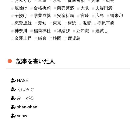
おみくじ
三重
京都
健康祈願
兵庫
動物
厄除け
合格祈願
商売繁盛
大阪
夫婦円満
子授け
学業成就
安産祈願
宮崎
広島
御朱印
恋愛成就
愛知
東京
横浜
滋賀
病気平癒
神奈川
稲荷神社
縁結び
豆知識
運試し
金運上昇
鎌倉
静岡
鹿児島
記事を書いた人
HASE
くぼろぐ
みーがる
shan-shan
snow