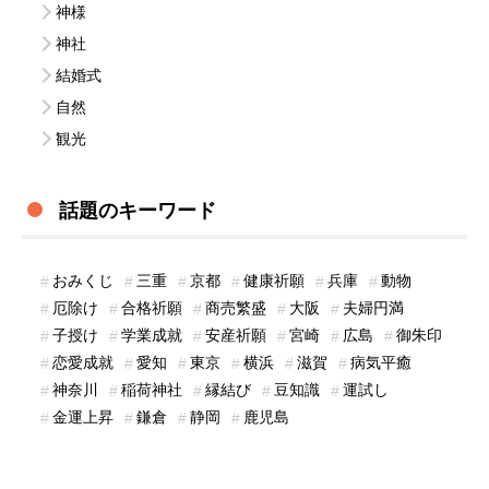
神様
神社
結婚式
自然
観光
話題のキーワード
おみくじ
三重
京都
健康祈願
兵庫
動物
厄除け
合格祈願
商売繁盛
大阪
夫婦円満
子授け
学業成就
安産祈願
宮崎
広島
御朱印
恋愛成就
愛知
東京
横浜
滋賀
病気平癒
神奈川
稲荷神社
縁結び
豆知識
運試し
金運上昇
鎌倉
静岡
鹿児島