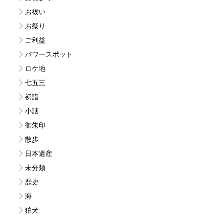
お祓い
お祭り
ご利益
パワースポット
ロケ地
七五三
初詣
小話
御朱印
散歩
日本遺産
未分類
歴史
海
狛犬