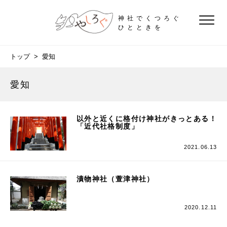
神社でくつろぐ
ひとときを
トップ
> 愛知
愛知
以外と近くに格付け神社がきっとある！
「近代社格制度」
2021.06.13
漬物神社（萱津神社）
2020.12.11