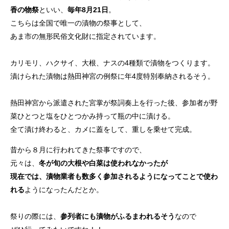
香の物祭
といい、
毎年8月21日
。
こちらは全国で唯一の漬物の祭事として、
あま市の無形民俗文化財に指定されています。
カリモリ、ハクサイ、大根、ナスの4種類で漬物をつくります。
漬けられた漬物は熱田神宮の例祭に年4度特別奉納されるそう。
熱田神宮から派遣された宮掌が祭詞奏上を行った後、参加者が野
菜ひとつと塩をひとつかみ持って瓶の中に漬ける。
全て漬け終わると、カメに蓋をして、重しを乗せて完成。
昔から８月に行われてきた祭事ですので、
元々は、
冬が旬の大根や白菜は使われなかったが
現在では、漬物業者も数多く参加されるようになってことで使わ
れる
ようになったんだとか。
祭りの際には、
参列者にも漬物がふるまわれるそう
なので