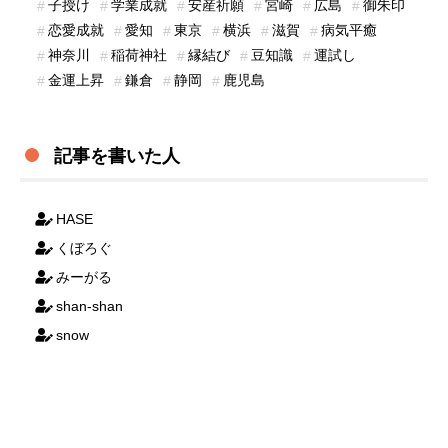
子授け
学業成就
安産祈願
宮崎
広島
御朱印
恋愛成就
愛知
東京
横浜
滋賀
病気平癒
神奈川
稲荷神社
縁結び
豆知識
運試し
金運上昇
鎌倉
静岡
鹿児島
記事を書いた人
HASE
くぼろぐ
みーがる
shan-shan
snow