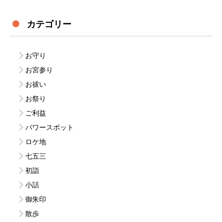
カテゴリー
お守り
お宮参り
お祓い
お祭り
ご利益
パワースポット
ロケ地
七五三
初詣
小話
御朱印
散歩