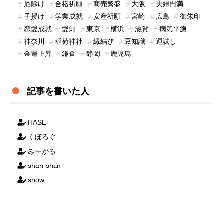
厄除け
合格祈願
商売繁盛
大阪
夫婦円満
子授け
学業成就
安産祈願
宮崎
広島
御朱印
恋愛成就
愛知
東京
横浜
滋賀
病気平癒
神奈川
稲荷神社
縁結び
豆知識
運試し
金運上昇
鎌倉
静岡
鹿児島
記事を書いた人
HASE
くぼろぐ
みーがる
shan-shan
snow