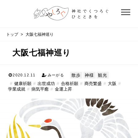
神社でくつろぐ
ひとときを
トップ
> 大阪七福神巡り
大阪七福神巡り
散歩
神様
観光
2020.12.11
みーがる
健康祈願
出世成功
合格祈願
商売繁盛
大阪
学業成就
病気平癒
金運上昇