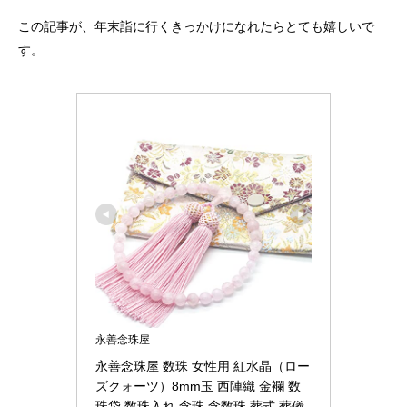
この記事が、年末詣に行くきっかけになれたらとても嬉しいで
す。
永善念珠屋
永善念珠屋 数珠 女性用 紅水晶（ロー
ズクォーツ）8mm玉 西陣織 金襴 数
珠袋 数珠入れ 念珠 念数珠 葬式 葬儀 