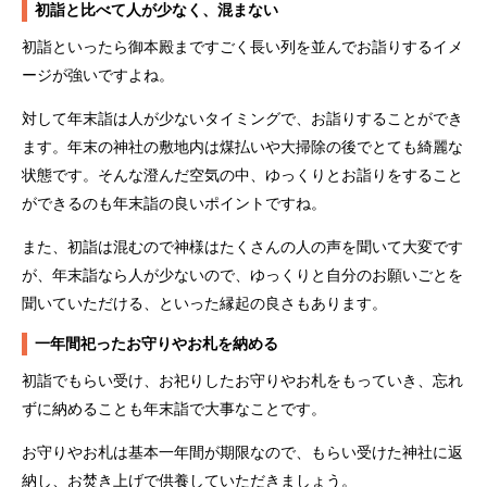
初詣と比べて人が少なく、混まない
初詣といったら御本殿まですごく長い列を並んでお詣りするイメ
ージが強いですよね。
対して年末詣は人が少ないタイミングで、お詣りすることができ
ます。年末の神社の敷地内は煤払いや大掃除の後でとても綺麗な
状態です。そんな澄んだ空気の中、ゆっくりとお詣りをすること
ができるのも年末詣の良いポイントですね。
また、初詣は混むので神様はたくさんの人の声を聞いて大変です
が、年末詣なら人が少ないので、ゆっくりと自分のお願いごとを
聞いていただける、といった縁起の良さもあります。
一年間祀ったお守りやお札を納める
初詣でもらい受け、お祀りしたお守りやお札をもっていき、忘れ
ずに納めることも年末詣で大事なことです。
お守りやお札は基本一年間が期限なので、もらい受けた神社に返
納し、お焚き上げで供養していただきましょう。