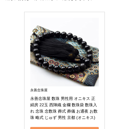
永善念珠屋
永善念珠屋 数珠 男性用 オニキス 正
絹房 22玉 西陣織 金襴 数珠袋 数珠入
れ 念珠 念数珠 葬式 葬儀 お通夜 お数
珠 略式 じゅず 男性 京都 (オニキス)