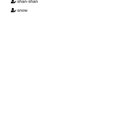
shan-shan
snow