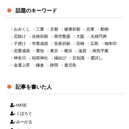
話題のキーワード
おみくじ
三重
京都
健康祈願
兵庫
動物
厄除け
合格祈願
商売繁盛
大阪
夫婦円満
子授け
学業成就
安産祈願
宮崎
広島
御朱印
恋愛成就
愛知
東京
横浜
滋賀
病気平癒
神奈川
稲荷神社
縁結び
豆知識
運試し
金運上昇
鎌倉
静岡
鹿児島
記事を書いた人
HASE
くぼろぐ
みーがる