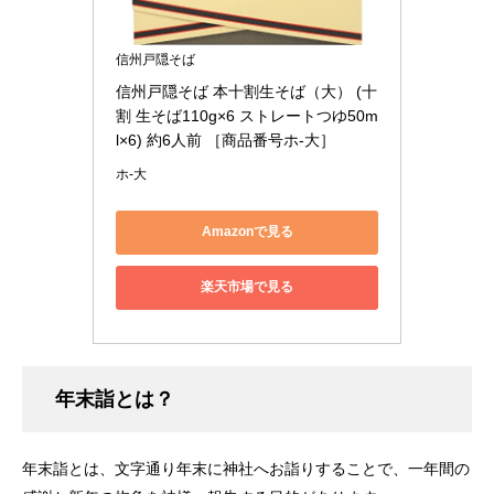
信州戸隠そば
信州戸隠そば 本十割生そば（大） (十
割 生そば110g×6 ストレートつゆ50m
l×6) 約6人前 ［商品番号ホ-大］
ホ-大
Amazonで見る
楽天市場で見る
年末詣とは？
年末詣とは、文字通り年末に神社へお詣りすることで、一年間の