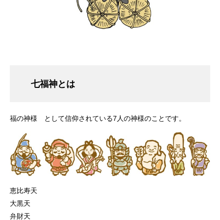
七福神とは
福の神様 として信仰されている7人の神様のことです。
恵比寿天
大黒天
弁財天