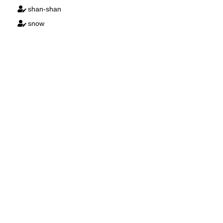
shan-shan
snow