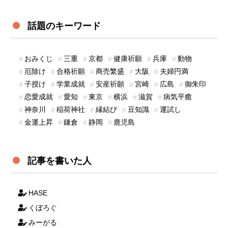
話題のキーワード
おみくじ
三重
京都
健康祈願
兵庫
動物
厄除け
合格祈願
商売繁盛
大阪
夫婦円満
子授け
学業成就
安産祈願
宮崎
広島
御朱印
恋愛成就
愛知
東京
横浜
滋賀
病気平癒
神奈川
稲荷神社
縁結び
豆知識
運試し
金運上昇
鎌倉
静岡
鹿児島
記事を書いた人
HASE
くぼろぐ
みーがる