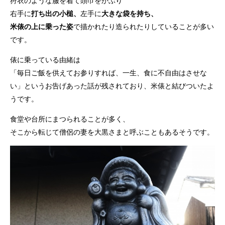
狩衣のような服を着て頭巾をかぶり
右手に
打ち出の小槌、
左手に
大きな袋を持ち、
米俵の上に乗った姿
で描かれたり造られたりしていることが多い
です。
俵に乗っている由緒は
「毎日ご飯を供えてお参りすれば、一生、食に不自由はさせな
い」というお告げあった話が残されており、米俵と結びついたよ
うです。
食堂や台所にまつられることが多く、
そこから転じて僧侶の妻を大黒さまと呼ぶこともあるそうです。