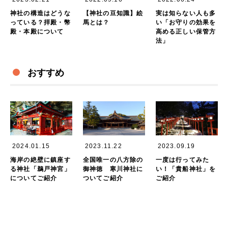
神社の構造はどうな
【神社の豆知識】絵
実は知らない人も多
っている？拝殿・幣
馬とは？
い「お守りの効果を
殿・本殿について
高める正しい保管方
法」
おすすめ
2024.01.15
2023.11.22
2023.09.19
海岸の絶壁に鎮座す
全国唯一の八方除の
一度は行ってみた
る神社「鵜戸神宮」
御神徳 寒川神社に
い！「貴船神社」を
についてご紹介
ついてご紹介
ご紹介