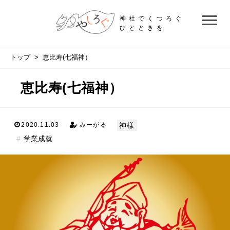
神社でくつろぐ
ひとときを
トップ
> 恵比寿(七福神）
恵比寿(七福神）
神様
2020.11.03
みーがる
学業成就