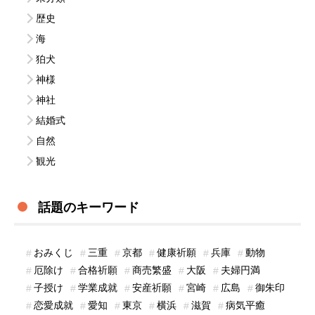
歴史
海
狛犬
神様
神社
結婚式
自然
観光
話題のキーワード
おみくじ
三重
京都
健康祈願
兵庫
動物
厄除け
合格祈願
商売繁盛
大阪
夫婦円満
子授け
学業成就
安産祈願
宮崎
広島
御朱印
恋愛成就
愛知
東京
横浜
滋賀
病気平癒