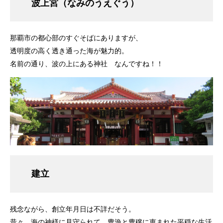
波上宮（なみのうえぐう）
那覇市の都心部のすぐそばにありますが、
透明度の高く透き通った海が魅力的。
名前の通り、波の上にある神社 なんですね！！
建立
残念ながら、創立年月日は不詳だそう。
昔々、海の神様に見守られて、豊漁と豊穣に恵まれた平穏な生活