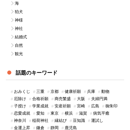
海
狛犬
神様
神社
結婚式
自然
観光
話題のキーワード
おみくじ
三重
京都
健康祈願
兵庫
動物
厄除け
合格祈願
商売繁盛
大阪
夫婦円満
子授け
学業成就
安産祈願
宮崎
広島
御朱印
恋愛成就
愛知
東京
横浜
滋賀
病気平癒
神奈川
稲荷神社
縁結び
豆知識
運試し
金運上昇
鎌倉
静岡
鹿児島