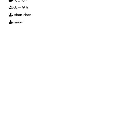
くぼろぐ
みーがる
shan-shan
snow