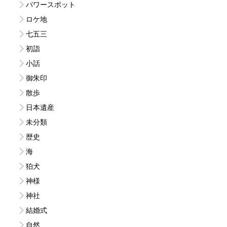
パワースポット
ロケ地
七五三
初詣
小話
御朱印
散歩
日本遺産
未分類
歴史
海
狛犬
神様
神社
結婚式
自然