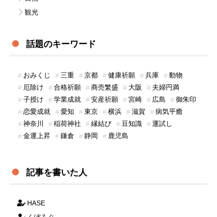
観光
話題のキーワード
おみくじ
三重
京都
健康祈願
兵庫
動物
厄除け
合格祈願
商売繁盛
大阪
夫婦円満
子授け
学業成就
安産祈願
宮崎
広島
御朱印
恋愛成就
愛知
東京
横浜
滋賀
病気平癒
神奈川
稲荷神社
縁結び
豆知識
運試し
金運上昇
鎌倉
静岡
鹿児島
記事を書いた人
HASE