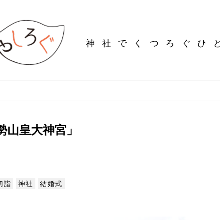
神社でくつろぐ
ひ
勢山皇大神宮」
初詣
神社
結婚式