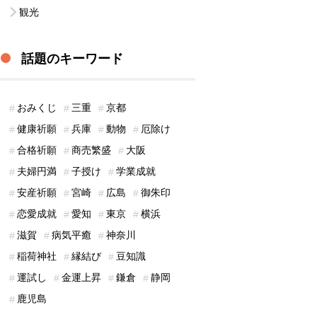
観光
話題のキーワード
おみくじ
三重
京都
健康祈願
兵庫
動物
厄除け
合格祈願
商売繁盛
大阪
夫婦円満
子授け
学業成就
安産祈願
宮崎
広島
御朱印
恋愛成就
愛知
東京
横浜
滋賀
病気平癒
神奈川
稲荷神社
縁結び
豆知識
運試し
金運上昇
鎌倉
静岡
鹿児島