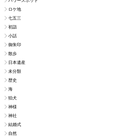
パワースポット
ロケ地
七五三
初詣
小話
御朱印
散歩
日本遺産
未分類
歴史
海
狛犬
神様
神社
結婚式
自然