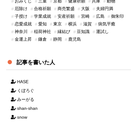
おみくじ
三重
京都
健康祈願
兵庫
動物
厄除け
合格祈願
商売繁盛
大阪
夫婦円満
子授け
学業成就
安産祈願
宮崎
広島
御朱印
恋愛成就
愛知
東京
横浜
滋賀
病気平癒
神奈川
稲荷神社
縁結び
豆知識
運試し
金運上昇
鎌倉
静岡
鹿児島
記事を書いた人
HASE
くぼろぐ
みーがる
shan-shan
snow