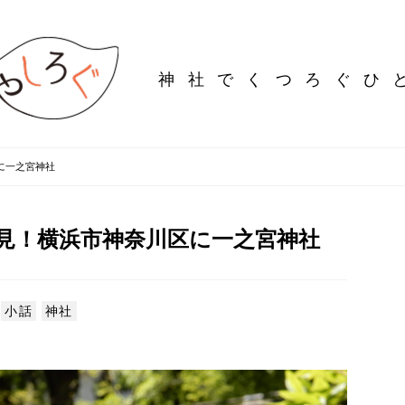
神社でくつろぐ
ひ
に一之宮神社
見！横浜市神奈川区に一之宮神社
小話
神社