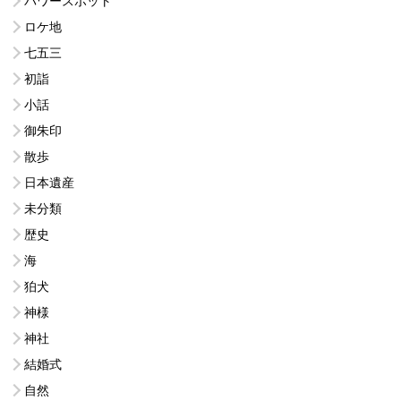
パワースポット
ロケ地
七五三
初詣
小話
御朱印
散歩
日本遺産
未分類
歴史
海
狛犬
神様
神社
結婚式
自然