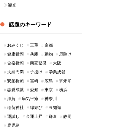
観光
話題のキーワード
おみくじ
三重
京都
健康祈願
兵庫
動物
厄除け
合格祈願
商売繁盛
大阪
夫婦円満
子授け
学業成就
安産祈願
宮崎
広島
御朱印
恋愛成就
愛知
東京
横浜
滋賀
病気平癒
神奈川
稲荷神社
縁結び
豆知識
運試し
金運上昇
鎌倉
静岡
鹿児島